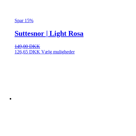
Spar 15%
Suttesnor | Light Rosa
149,00
DKK
Dette
126,65
DKK
Vælg muligheder
vare
har
flere
varianter.
Mulighederne
kan
vælges
på
varesiden