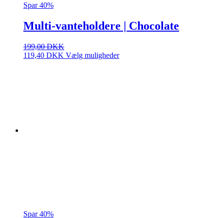
Spar 40%
Multi-vanteholdere | Chocolate
199,00
DKK
Dette
119,40
DKK
Vælg muligheder
vare
har
flere
varianter.
Mulighederne
kan
vælges
på
varesiden
Spar 40%