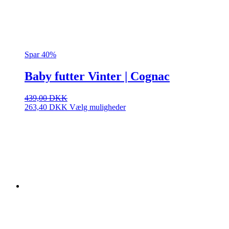
Spar 40%
Baby futter Vinter | Cognac
439,00
DKK
Dette
263,40
DKK
Vælg muligheder
vare
har
flere
varianter.
Mulighederne
kan
vælges
på
varesiden