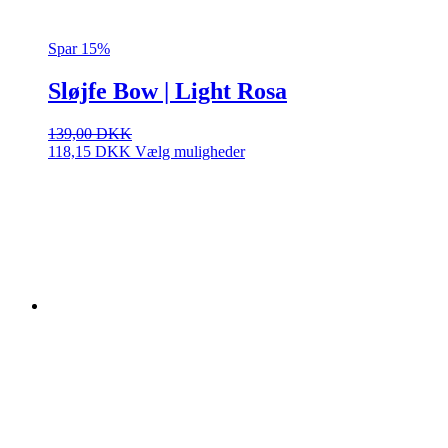
Spar 15%
Sløjfe Bow | Light Rosa
139,00
DKK
Dette
118,15
DKK
Vælg muligheder
vare
har
flere
varianter.
Mulighederne
kan
vælges
på
varesiden