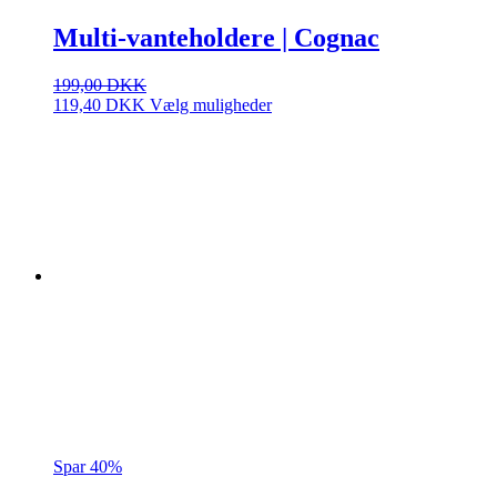
Multi-vanteholdere | Cognac
199,00
DKK
Dette
119,40
DKK
Vælg muligheder
vare
har
flere
varianter.
Mulighederne
kan
vælges
på
varesiden
Spar 40%