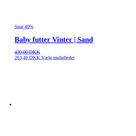
Spar 40%
Baby futter Vinter | Sand
439,00
DKK
Dette
263,40
DKK
Vælg muligheder
vare
har
flere
varianter.
Mulighederne
kan
vælges
på
varesiden