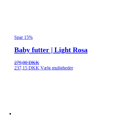
Spar 15%
Baby futter | Light Rosa
279,00
DKK
Dette
237,15
DKK
Vælg muligheder
vare
har
flere
varianter.
Mulighederne
kan
vælges
på
varesiden