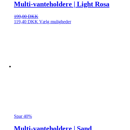
Multi-vanteholdere | Light Rosa
199,00
DKK
Dette
119,40
DKK
Vælg muligheder
vare
har
flere
varianter.
Mulighederne
kan
vælges
på
varesiden
Spar 40%
Multi-vanteholdere | Sand