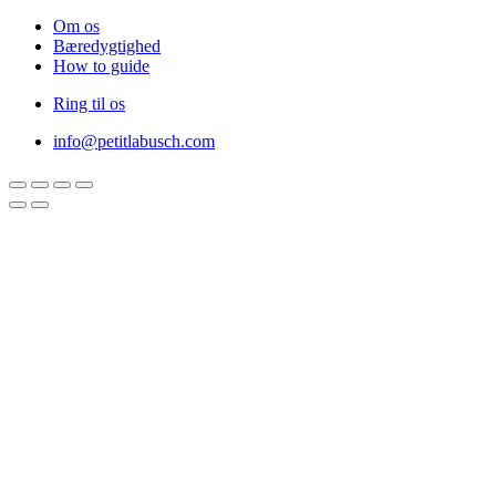
Om os
Bæredygtighed
How to guide
Ring til os
info@petitlabusch.com