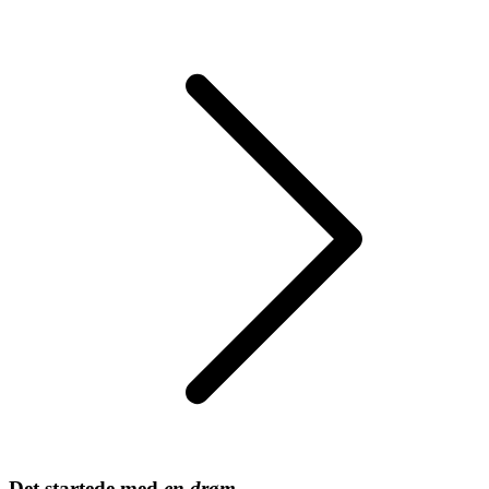
Det startede med
en drøm