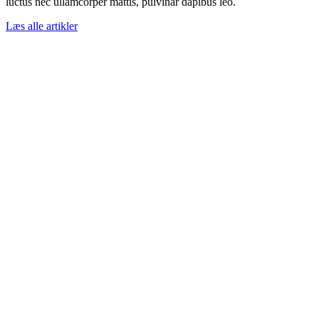
luctus nec ullamcorper mattis, pulvinar dapibus leo.
Læs alle artikler