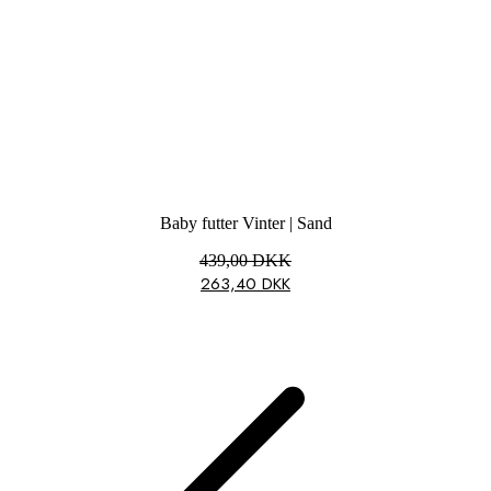
Baby futter Vinter | Sand
439,00
DKK
263,40
DKK