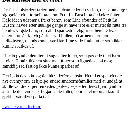
De fleste historier starter med en drøm eller en vision, det samme gør
sig gældende i fortællingen om Petit La Busch og de lækre futter.
Hele ideen udsprang fra et behov som Line (founder af Petit La
Busch) havde efter utallige gange at have tabt eller mistet én futte fra
hendes yngste barn, som altid sparkede livligt med benene hvad
enten hun lå i kravlegården, sad i bilen, på armen eller i en
indkøbsvogn –
missionen var klar, Line ville finde futter som ikke
kunne sparkes af.
Line begyndte derefter at søge efter futter, som passede til et barn
under 12 mdr. ikke en sko, men futter som lignede en sko og
samtidig sad fast og ikke kunne sparkes af.
Det lykkedes ikke og det blev derfor startskuddet til et spændende
nyt eventyr om at hjælpe andre småbørnsfamilier med at undgå at
skulle vandre supermarkeder, parker, veje eller deres hjem tyndt for
at finde den ene eller begge tabte futter, som på ét uopmærksomt
øjeblik var blev sparket af.
Læs hele min historie