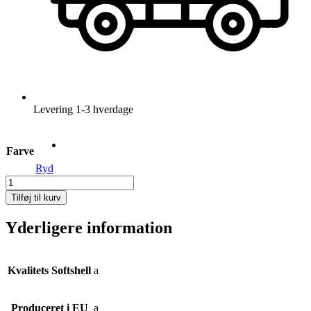
Levering 1-3 hverdage
Farve
Ryd
Multi-
Cover
Tilføj til kurv
|
Black
Yderligere information
antal
Kvalitets Softshell
a
Produceret i EU
a