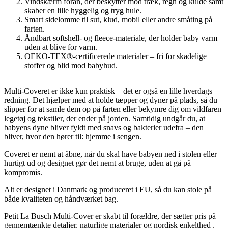
Vindskærm foran, der beskytter mod træk, regn og kulde samt
skaber en lille hyggelig og tryg hule.
Smart sidelomme til sut, klud, mobil eller andre småting på
farten.
Åndbart softshell- og fleece-materiale, der holder baby varm
uden at blive for varm.
OEKO-TEX®-certificerede materialer – fri for skadelige
stoffer og blid mod babyhud.
Multi-Coveret er ikke kun praktisk – det er også en lille hverdags
redning. Det hjælper med at holde tæpper og dyner på plads, så du
slipper for at samle dem op på farten eller bekymre dig om vildfaren
legetøj og tekstiler, der ender på jorden. Samtidig undgår du, at
babyens dyne bliver fyldt med snavs og bakterier udefra – den
bliver, hvor den hører til: hjemme i sengen.
Coveret er nemt at åbne, når du skal have babyen ned i stolen eller
hurtigt ud og designet gør det nemt at bruge, uden at gå på
kompromis.
Alt er designet i Danmark og produceret i EU, så du kan stole på
både kvaliteten og håndværket bag.
Petit La Busch Multi-Cover er skabt til forældre, der sætter pris på
gennemtænkte detaljer, naturlige materialer og nordisk enkelthed ,