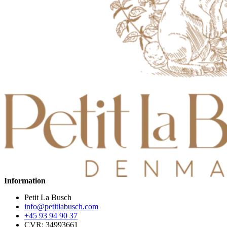
Information
Petit La Busch
info@petitlabusch.com
+45 93 94 90 37
CVR: 34993661