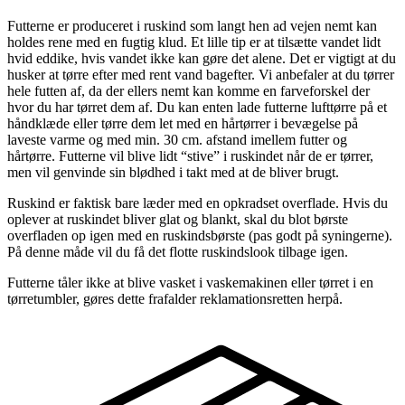
Futterne er produceret i ruskind som langt hen ad vejen nemt kan
holdes rene med en fugtig klud. Et lille tip er at tilsætte vandet lidt
hvid eddike, hvis vandet ikke kan gøre det alene. Det er vigtigt at du
husker at tørre efter med rent vand bagefter. Vi anbefaler at du tørrer
hele futten af, da der ellers nemt kan komme en farveforskel der
hvor du har tørret dem af. Du kan enten lade futterne lufttørre på et
håndklæde eller tørre dem let med en hårtørrer i bevægelse på
laveste varme og med min. 30 cm. afstand imellem futter og
hårtørre. Futterne vil blive lidt “stive” i ruskindet når de er tørrer,
men vil genvinde sin blødhed i takt med at de bliver brugt.
Ruskind er faktisk bare læder med en opkradset overflade. Hvis du
oplever at ruskindet bliver glat og blankt, skal du blot børste
overfladen op igen med en ruskindsbørste (pas godt på syningerne).
På denne måde vil du få det flotte ruskindslook tilbage igen.
Futterne tåler ikke at blive vasket i vaskemakinen eller tørret i en
tørretumbler, gøres dette frafalder reklamationsretten herpå.